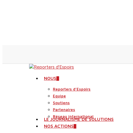
Skip
to
main
content
search
Menu
NOUS
Reporters d’Espoirs
Equipe
Soutiens
Partenaires
Réseau international
LE JOURNALISME DE SOLUTIONS
NOS ACTIONS