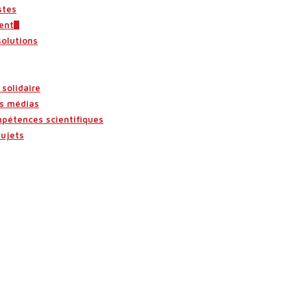
stes
ent
solutions
solidaire
es médias
mpétences scientifiques
sujets