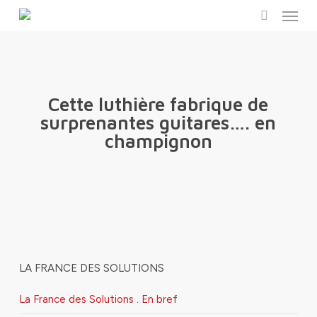
Menu
Skip
to
search
main
content
Cette luthière fabrique de
surprenantes guitares…. en
champignon
LA FRANCE DES SOLUTIONS
La France des Solutions . En bref