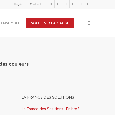
English
Contact
twitter
facebook
linkedin
youtube
instagram
flickr
search
 ENSEMBLE
SOUTENIR LA CAUSE
 des couleurs
LA FRANCE DES SOLUTIONS
La France des Solutions . En bref