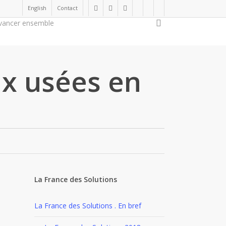
English
Contact
twitter
facebook
linkedin
youtube
instagram
flickr
search
vancer ensemble
Soutenir la cause
ux usées en
La France des Solutions
La France des Solutions . En bref