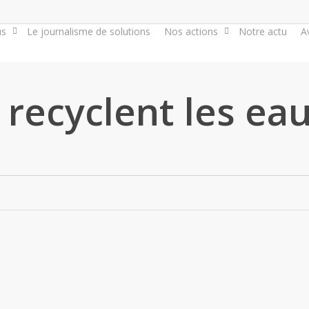
us
Le journalisme de solutions
Nos actions
Notre actu
A
 recyclent les ea