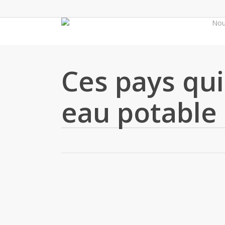
Skip
to
No
main
content
Ces pays qui
eau potable