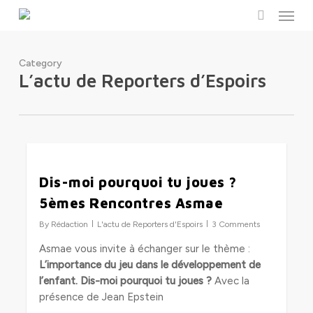
Menu
Skip
to
search
main
content
Category
L’actu de Reporters d’Espoirs
0
Dis-moi pourquoi tu joues ?
5èmes Rencontres Asmae
By
Rédaction
L'actu de Reporters d'Espoirs
3 Comments
Asmae vous invite à échanger sur le thème :
L’importance du jeu dans le développement de
l’enfant. Dis-moi pourquoi tu joues ?
Avec la
présence de Jean Epstein