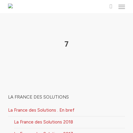
Menu
Skip
to
search
main
content
7
LA FRANCE DES SOLUTIONS
La France des Solutions . En bref
La France des Solutions 2018