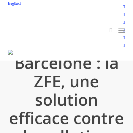
Skip
English
Contact
twitt
to
search
face
main
linke
Menu
content
yout
inst
flickr
Barcelone : la
ZFE, une
solution
efficace contre