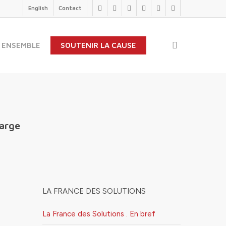
English
Contact
twitter
facebook
linkedin
youtube
instagram
flickr
search
 ENSEMBLE
SOUTENIR LA CAUSE
large
LA FRANCE DES SOLUTIONS
La France des Solutions . En bref