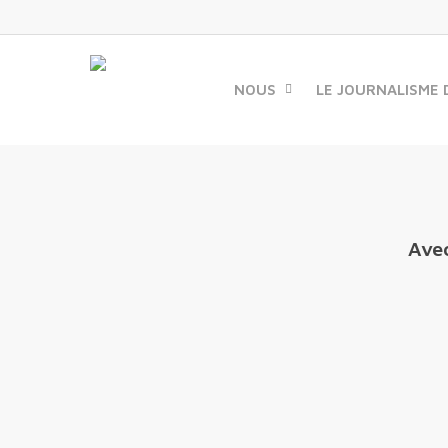
Skip
to
main
content
NOUS
LE JOURNALISME 
Avec