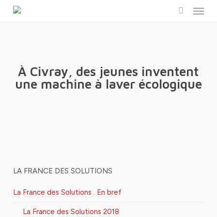
Menu
Skip
to
search
main
content
À Civray, des jeunes inventent
une machine à laver écologique
LA FRANCE DES SOLUTIONS
La France des Solutions . En bref
La France des Solutions 2018