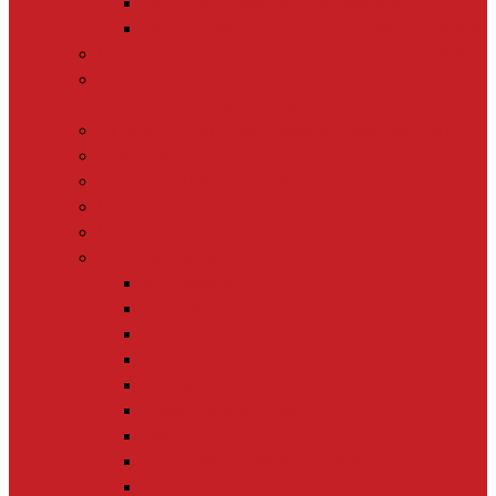
MOOC Informer sur la biodiversité
MOOC Parler d’Economie sociale et solidaire
Le Lab > nos études & formations pour les médias
Le Lab Biodiversité > pour monter en
compétences scientifiques
Le Plus > 10 000 reportages et idées de sujets
La Revue
Éducation à l’info à l’école
Le Tour
[+] TOUTES NOS ACTIONS
Nos thématiques
Biodiversité
Journalisme de solutions
Biais de négativité
Tech for good
Nouveaux récits
Education à l’information
Climat
Economie sociale et solidaire
Europe