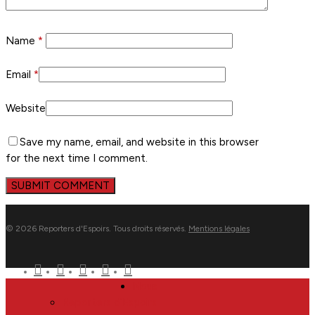
Name
*
Email
*
Website
Save my name, email, and website in this browser
for the next time I comment.
© 2026 Reporters d'Espoirs. Tous droits réservés.
Mentions légales
twitter
facebook
linkedin
youtube
flickr
Close
Nous
Menu
Reporters d’Espoirs