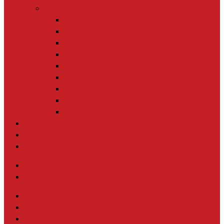
Nos thématiques
Biodiversité
Journalisme de solutions
Biais de négativité
Tech for good
Nouveaux récits
Education à l’information
Climat
Economie sociale et solidaire
Europe
Notre actu
Avancer ensemble
Soutenir la cause
English
Contact
twitter
facebook
linkedin