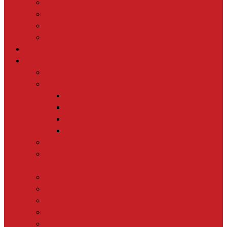
Equipe
Soutiens
Partenaires
Réseau international
Le journalisme de solutions
Nos actions
Les Prix > mettre à l’honneur les journalistes
Les Cours en ligne > se former gratuitement
MOOC Pratiquer le journalisme de solutions
MOOC Informer sur le climat
MOOC Informer sur la biodiversité
MOOC Parler d’Economie sociale et solidaire
Le Lab > nos études & formations pour les médias
Le Lab Biodiversité > pour monter en
compétences scientifiques
Le Plus > 10 000 reportages et idées de sujets
La Revue
Éducation à l’info à l’école
Le Tour
[+] TOUTES NOS ACTIONS