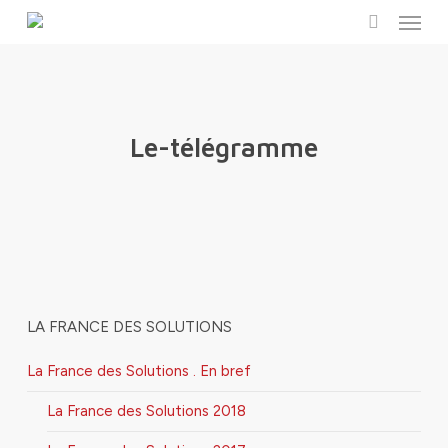
Menu
Skip
to
search
main
content
Le-télégramme
LA FRANCE DES SOLUTIONS
La France des Solutions . En bref
La France des Solutions 2018