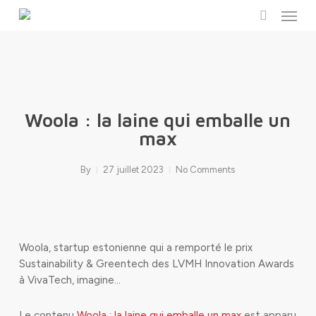
Menu
Skip
to
search
main
content
Woola : la laine qui emballe un
max
By
27 juillet 2023
No Comments
Woola, startup estonienne qui a remporté le prix
Sustainability & Greentech des LVMH Innovation Awards
à VivaTech, imagine…
Le contenu
Woola : la laine qui emballe un max
est apparu