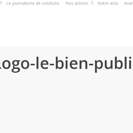
Le journalisme de solutions
Nos actions
Notre actu
Avan
Logo-le-bien-publi