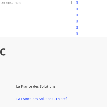
search
cer ensemble
Soutenir la cause
twitter
facebook
linkedin
youtube
instagram
flickr
c
La France des Solutions
La France des Solutions . En bref