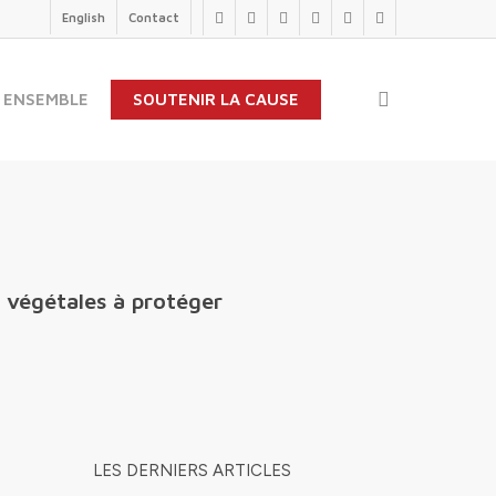
English
Contact
twitter
facebook
linkedin
youtube
instagram
flickr
search
 ENSEMBLE
SOUTENIR LA CAUSE
s végétales à protéger
LES DERNIERS ARTICLES