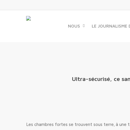
Skip
to
main
content
NOUS
LE JOURNALISME 
Ultra-sécurisé, ce sa
Les chambres fortes se trouvent sous terre, à une 