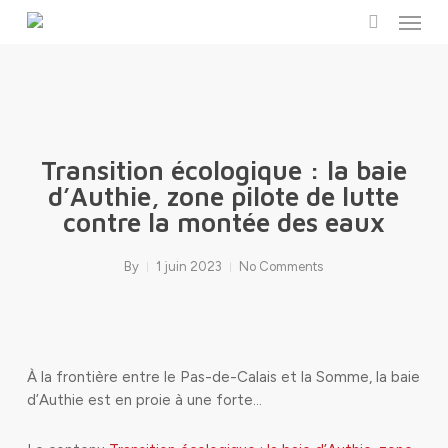
Menu
Skip
to
search
main
content
Transition écologique : la baie
d’Authie, zone pilote de lutte
contre la montée des eaux
By
1 juin 2023
No Comments
À la frontière entre le Pas-de-Calais et la Somme, la baie
d’Authie est en proie à une forte…