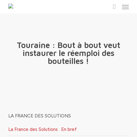
Menu
Skip
to
search
main
content
Touraine : Bout à bout veut
instaurer le réemploi des
bouteilles !
LA FRANCE DES SOLUTIONS
La France des Solutions . En bref