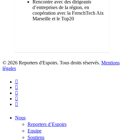
Rencontre avec des dirigeants
d’entreprises de la région, en
coopération avec la FrenchTech Aix
Marseille et le Top20
0
© 2026 Reporters d'Espoirs. Tous droits réservés.
Mentions
légales
twitter
facebook
linkedin
youtube
flickr
Close
Nous
Menu
Reporters d’Espoirs
Equipe
Soutiens