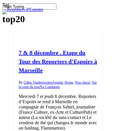
Skip
Tag
to
search
Menu
Close
main
top20
Search
content
7 & 8 décembre . Etape du
Tour des Reporters d’Espoirs à
Marseille
By
Gilles Vanderpooten
Agenda
,
Home
,
Non classé
,
Sur
la route du tour
No Comments
Mercredi 7 et jeudi 8 décembre, Reporters
d’Espoirs se rend à Marseille en
compagnie de François Saltiel, journaliste
(France Culture, ex-Arte et CulturePub) et
auteur (La société du sans-contact et Le
vendeur de thé qui changea le monde avec
un hashtag, Flammarion).