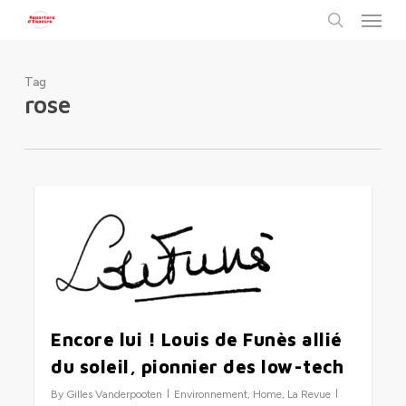
Menu
Skip
to
search
main
content
Tag
rose
0
Encore lui ! Louis de Funès allié
du soleil, pionnier des low-tech
By
Gilles Vanderpooten
Environnement
,
Home
,
La Revue