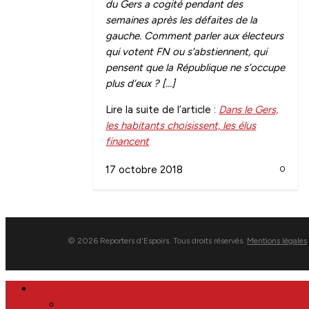
du Gers a cogité pendant des
semaines après les défaites de la
gauche. Comment parler aux électeurs
qui votent FN ou s’abstiennent, qui
pensent que la République ne s’occupe
plus d’eux ? […]
Lire la suite de l’article :
Dans le Gers,
les habitants choisissent, les élus
financent
17 octobre 2018
0
© 2026 Reporters d'Espoirs. Tous droits réservés.
Mentions légales
Close
Nous
Menu
Reporters d’Espoirs