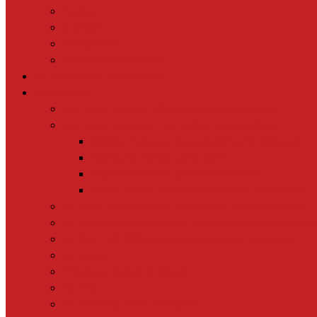
Equipe
Soutiens
Partenaires
Réseau international
Le journalisme de solutions
Nos actions
Les Prix > mettre à l’honneur les journalistes
Les Cours en ligne > se former gratuitement
MOOC Pratiquer le journalisme de solutions
MOOC Informer sur le climat
MOOC Informer sur la biodiversité
MOOC Parler d’Economie sociale et solidaire
Le Lab > nos études & formations pour les médias
Le Lab Biodiversité > pour monter en compétences 
Le Plus > 10 000 reportages et idées de sujets
La Revue
Éducation à l’info à l’école
Le Tour
[+] TOUTES NOS ACTIONS