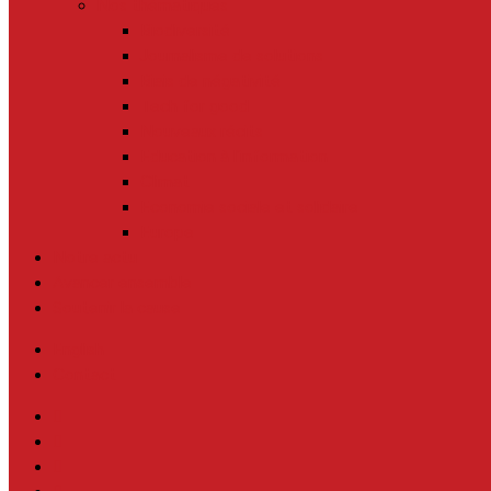
Nos thématiques
Biodiversité
Journalisme de solutions
Biais de négativité
Tech for good
Nouveaux récits
Education à l’information
Climat
Economie sociale et solidaire
Europe
Notre actu
Avancer ensemble
Soutenir la cause
English
Contact
twitter
facebook
linkedin
youtube