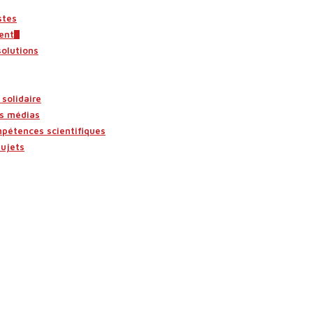
stes
ent
solutions
solidaire
es médias
mpétences scientifiques
sujets