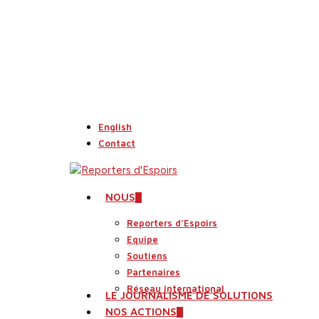
Skip
to
main
content
English
Contact
search
Menu
NOUS
Reporters d’Espoirs
Equipe
Soutiens
Partenaires
Réseau international
LE JOURNALISME DE SOLUTIONS
NOS ACTIONS