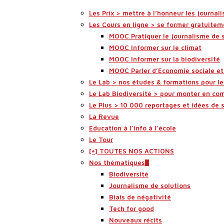
Les Prix > mettre à l’honneur les journali
Les Cours en ligne > se former gratuitem
MOOC Pratiquer le journalisme de 
MOOC Informer sur le climat
MOOC Informer sur la biodiversité
MOOC Parler d’Economie sociale et 
Le Lab > nos études & formations pour l
Le Lab Biodiversité > pour monter en co
Le Plus > 10 000 reportages et idées de 
La Revue
Éducation à l’info à l’école
Le Tour
[+] TOUTES NOS ACTIONS
Nos thématiques
Biodiversité
Journalisme de solutions
Biais de négativité
Tech for good
Nouveaux récits