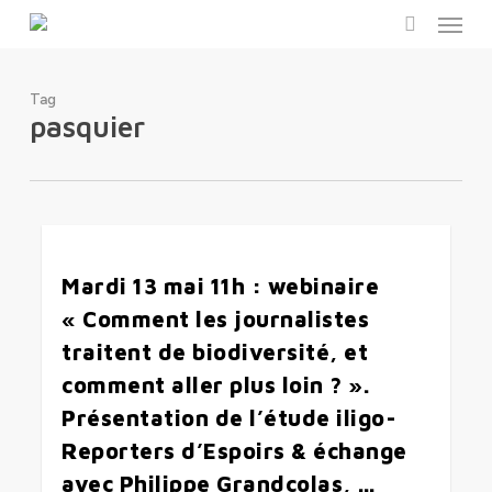
Menu
Skip
to
search
main
content
Tag
pasquier
0
Mardi 13 mai 11h : webinaire
« Comment les journalistes
traitent de biodiversité, et
comment aller plus loin ? ».
Présentation de l’étude iligo-
Reporters d’Espoirs & échange
avec Philippe Grandcolas, …