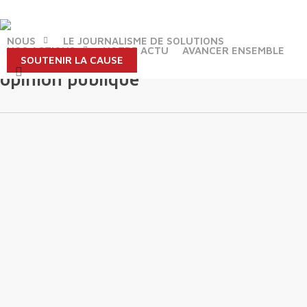
Skip
to
main
NOUS
LE JOURNALISME DE SOLUTIONS
NOS ACTIONS
NOTRE ACTU
AVANCER ENSEMBLE
content
SOUTENIR LA CAUSE
Tag
search
opinion publique
13/5/2017
Reporters
d’Espoirs
à
Beyrouth
(Liban)
avec la