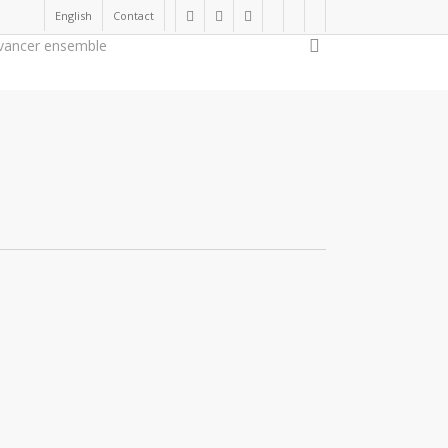
English
Contact
twitter
facebook
linkedin
youtube
instagram
flickr
search
vancer ensemble
Soutenir la cause