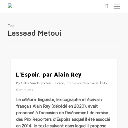
Menu
Skip
to
search
main
content
Tag
Lassaad Metoui
0
L’Espoir, par Alain Rey
By
Gilles Vanderpooten
Home
,
Interviews
,
Non classé
No
Comments
Le célèbre linguiste, lexicographe et écrivain
français
Alain Rey (décédé en 2020), avait
prononcé à l’occasion de l’événement de remise
des Prix Reporters d’Espoirs auquel il été associé
en 2014, le texte suivant dans lequel il propose