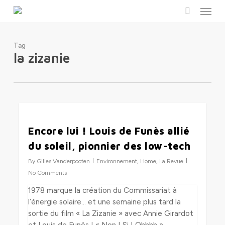
Menu
Skip
to
search
main
content
Tag
la zizanie
0
Encore lui ! Louis de Funès allié
du soleil, pionnier des low-tech
By
Gilles Vanderpooten
Environnement
,
Home
,
La Revue
No Comments
1978 marque la création du Commissariat à
l’énergie solaire… et une semaine plus tard la
sortie du film « La Zizanie » avec Annie Girardot