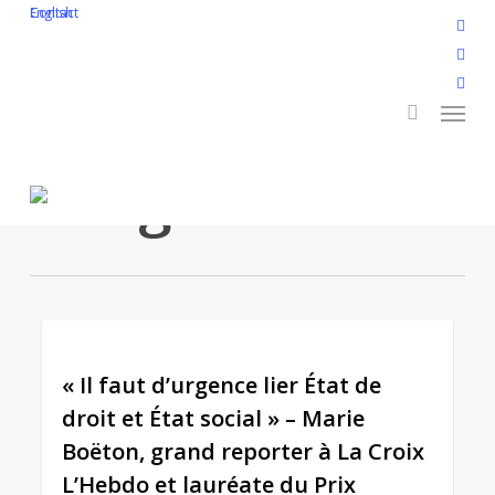
Skip
English
Contact
twitt
to
search
face
main
linke
Menu
content
yout
inst
Tag
flickr
indignité
0
« Il faut d’urgence lier État de
droit et État social » – Marie
Boëton, grand reporter à La Croix
L’Hebdo et lauréate du Prix