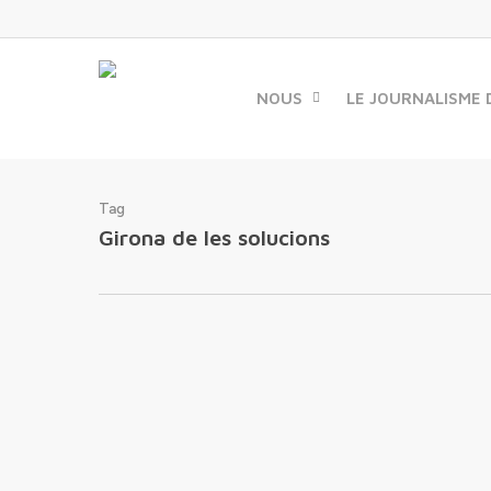
Skip
to
main
content
NOUS
LE JOURNALISME 
Tag
Girona de les solucions
25/11/2016 : RDV à
Gérone des solutions en
Espagne