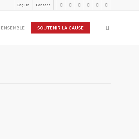
English
Contact
twitter
facebook
linkedin
youtube
instagram
flickr
search
 ENSEMBLE
SOUTENIR LA CAUSE