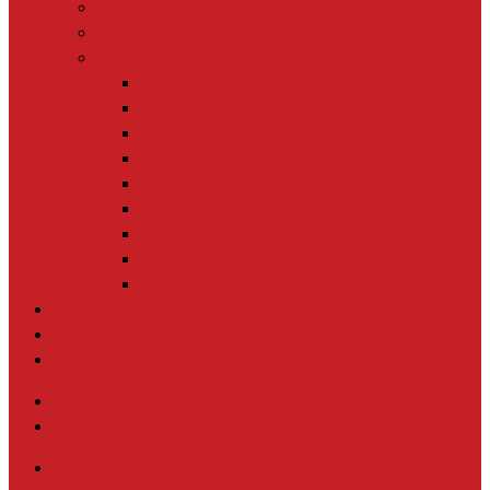
Le Tour
[+] TOUTES NOS ACTIONS
Nos thématiques
Biodiversité
Journalisme de solutions
Biais de négativité
Tech for good
Nouveaux récits
Education à l’information
Climat
Economie sociale et solidaire
Europe
Notre actu
Avancer ensemble
Soutenir la cause
English
Contact
twitter