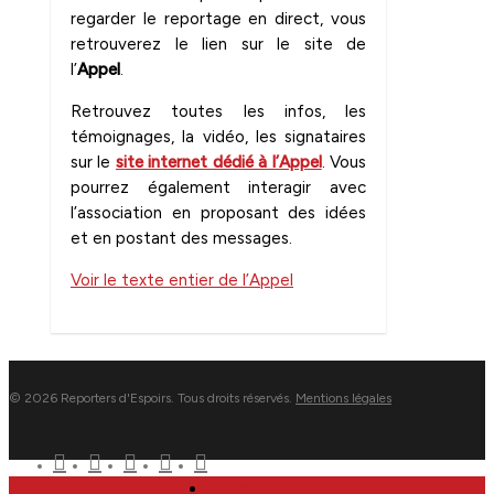
regarder le reportage en direct, vous
retrouverez le lien sur le site de
l’
Appel
.
Retrouvez toutes les infos, les
témoignages, la vidéo, les signataires
sur le
site internet dédié à l’Appel
. Vous
pourrez également interagir avec
l’association en proposant des idées
et en postant des messages.
Voir le texte entier de l’Appel
2
© 2026 Reporters d'Espoirs. Tous droits réservés.
Mentions légales
twitter
facebook
linkedin
youtube
flickr
Close
Nous