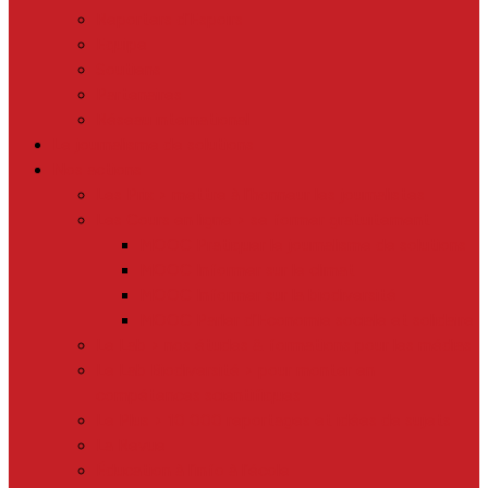
Menu
Reporters d’Espoirs
Equipe
Soutiens
Partenaires
Réseau international
Le journalisme de solutions
Nos actions
Les Prix > mettre à l’honneur les journalistes
Les Cours en ligne > se former gratuitement
MOOC Pratiquer le journalisme de solutions
MOOC Informer sur le climat
MOOC Informer sur la biodiversité
MOOC Parler d’Economie sociale et solidaire
Le Lab > nos études & formations pour les médias
Le Lab Biodiversité > pour monter en
compétences scientifiques
Le Plus > 10 000 reportages et idées de sujets
La Revue
Éducation à l’info à l’école