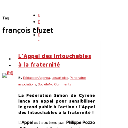
Skip
to
twitter
main
Tag
facebook
content
linkedin
françois cluzet
youtube
instagram
search
Menu
flickr
L’Appel des Intouchables
English
à la fraternité
Contact
By
Rédaction
Agenda
,
Les articles
,
Partenaires
associations
,
Société
No Comments
La Fédération Simon de Cyrène
lance un appel pour sensibiliser
le grand public à l’action : l’Appel
des Intouchables à la fraternité !
L’
Appel
est soutenu par
Philippe Pozzo