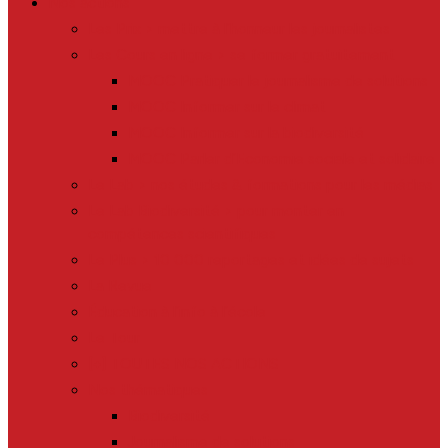
Nos actions
Les Prix > mettre à l’honneur les journalistes
Les Cours en ligne > se former gratuitement
MOOC Pratiquer le journalisme de solutions
MOOC Informer sur le climat
MOOC Informer sur la biodiversité
MOOC Parler d’Economie sociale et solidaire
Le Lab > nos études & formations pour les médias
Le Lab Biodiversité > pour monter en
compétences scientifiques
Le Plus > 10 000 reportages et idées de sujets
La Revue
Éducation à l’info à l’école
Le Tour
[+] TOUTES NOS ACTIONS
Nos thématiques
Biodiversité
Journalisme de solutions