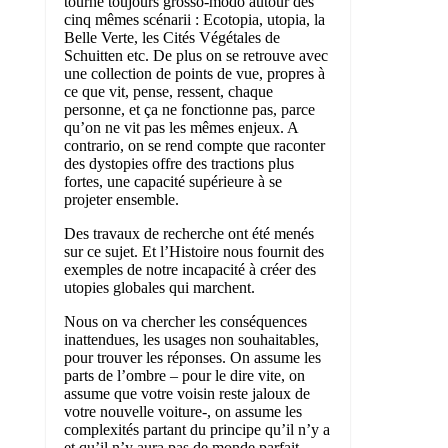
tourne toujours grosso-modo autour des
cinq mêmes scénarii : Ecotopia, utopia, la
Belle Verte, les Cités Végétales de
Schuitten etc. De plus on se retrouve avec
une collection de points de vue, propres à
ce que vit, pense, ressent, chaque
personne, et ça ne fonctionne pas, parce
qu’on ne vit pas les mêmes enjeux. A
contrario, on se rend compte que raconter
des dystopies offre des tractions plus
fortes, une capacité supérieure à se
projeter ensemble.
Des travaux de recherche ont été menés
sur ce sujet. Et l’Histoire nous fournit des
exemples de notre incapacité à créer des
utopies globales qui marchent.
Nous on va chercher les conséquences
inattendues, les usages non souhaitables,
pour trouver les réponses. On assume les
parts de l’ombre – pour le dire vite, on
assume que votre voisin reste jaloux de
votre nouvelle voiture-, on assume les
complexités partant du principe qu’il n’y a
et qu’il n’y aura pas de monde parfait.