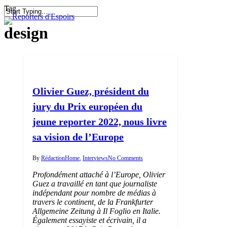
Skip
Tag
to
search
Menu
Close
main
design
Search
content
Olivier Guez, président du
jury du Prix européen du
jeune reporter 2022, nous livre
sa vision de l’Europe
By
Rédaction
Home
,
Interviews
No Comments
Profondément attaché à l’Europe, Olivier
Guez a travaillé en tant que journaliste
indépendant pour nombre de médias à
travers le continent, de la Frankfurter
Allgemeine Zeitung à Il Foglio en Italie.
Également essayiste et écrivain, il a