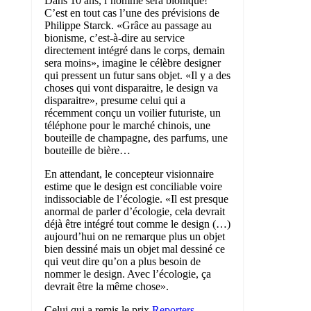
Dans 10 ans, l’homme sera bionique!
C’est en tout cas l’une des prévisions de
Philippe Starck. «Grâce au passage au
bionisme, c’est-à-dire au service
directement intégré dans le corps, demain
sera moins», imagine le célèbre designer
qui pressent un futur sans objet. «Il y a des
choses qui vont disparaitre, le design va
disparaitre», presume celui qui a
récemment conçu un voilier futuriste, un
téléphone pour le marché chinois, une
bouteille de champagne, des parfums, une
bouteille de bière…
En attendant, le concepteur visionnaire
estime que le design est conciliable voire
indissociable de l’écologie. «Il est presque
anormal de parler d’écologie, cela devrait
déjà être intégré tout comme le design (…)
aujourd’hui on ne remarque plus un objet
bien dessiné mais un objet mal dessiné ce
qui veut dire qu’on a plus besoin de
nommer le design. Avec l’écologie, ça
devrait être la même chose».
Celui qui a remis le prix
Reporters