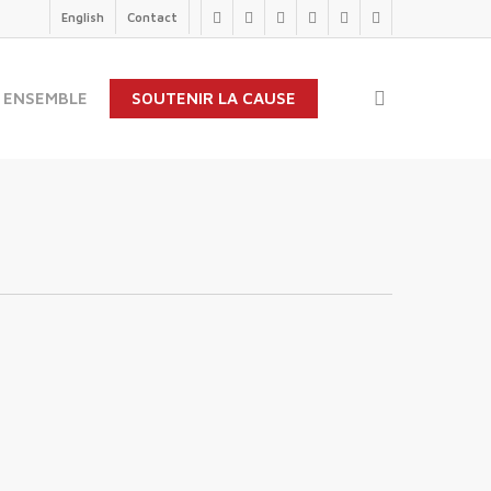
English
Contact
twitter
facebook
linkedin
youtube
instagram
flickr
search
 ENSEMBLE
SOUTENIR LA CAUSE