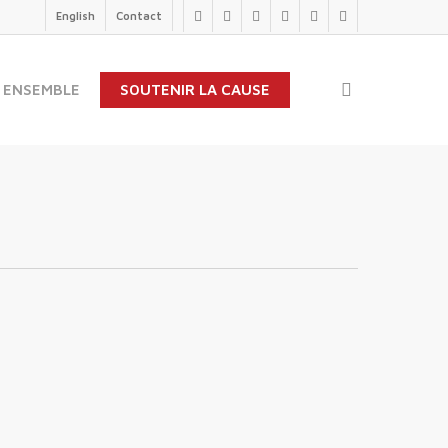
English
Contact
twitter
facebook
linkedin
youtube
instagram
flickr
search
 ENSEMBLE
SOUTENIR LA CAUSE