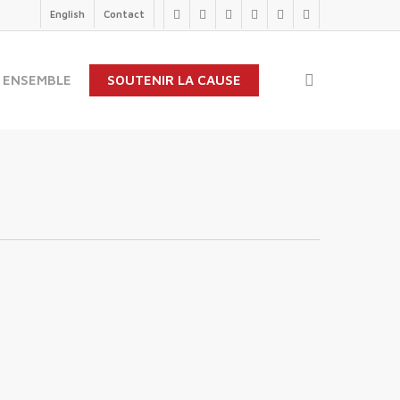
English
Contact
twitter
facebook
linkedin
youtube
instagram
flickr
search
 ENSEMBLE
SOUTENIR LA CAUSE