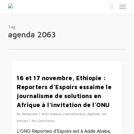
Menu
Skip
to
search
main
content
Tag
agenda 2063
3
16 et 17 novembre, Ethiopie :
Reporters d’Espoirs essaime le
journalisme de solutions en
Afrique à l’invitation de l’ONU
By
Rédaction
Actu réseaux internationaux
,
Agenda
,
Les
articles
No Comments
L’ONG Reporters d’Espoirs est à Addis Abeba,