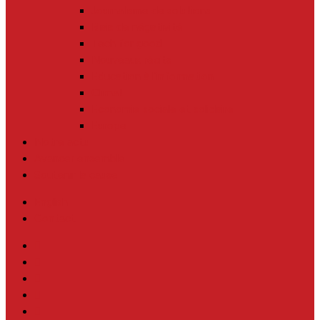
Journalisme de solutions
Biais de négativité
Tech for good
Nouveaux récits
Education à l’information
Climat
Economie sociale et solidaire
Europe
Notre actu
Avancer ensemble
Soutenir la cause
English
Contact
twitter
facebook
linkedin
youtube
instagram