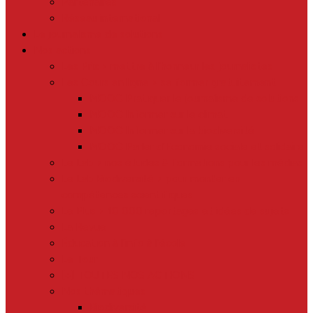
Partenaires
Réseau international
Le journalisme de solutions
Nos actions
Les Prix > mettre à l’honneur les journalistes
Les Cours en ligne > se former gratuitement
MOOC Pratiquer le journalisme de solutions
MOOC Informer sur le climat
MOOC Informer sur la biodiversité
MOOC Parler d’Economie sociale et solidaire
Le Lab > nos études & formations pour les médias
Le Lab Biodiversité > pour monter en
compétences scientifiques
Le Plus > 10 000 reportages et idées de sujets
La Revue
Éducation à l’info à l’école
Le Tour
[+] TOUTES NOS ACTIONS
Nos thématiques
Biodiversité