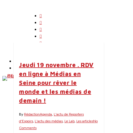
Skip
to
twitter
main
Tag
facebook
content
linkedin
actes sud
youtube
instagram
search
Menu
flickr
English
Jeudi 19 novembre . RDV
Contact
en ligne à Médias en
Seine pour rêver le
monde et les médias de
demain !
By
Rédaction
Agenda
,
L'actu de Reporters
d'Espoirs
,
L'actu des médias
,
Le Lab
,
Les articles
No
Comments