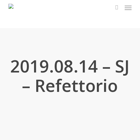
Menu
Skip
to
search
main
content
2019.08.14 – SJ
– Refettorio