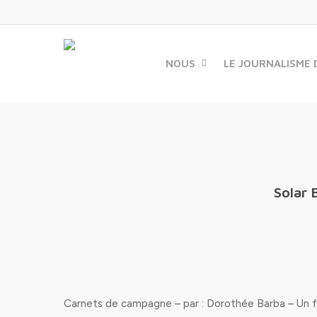
Skip
to
main
content
NOUS
LE JOURNALISME 
Solar 
Carnets de campagne – par : Dorothée Barba – Un fou