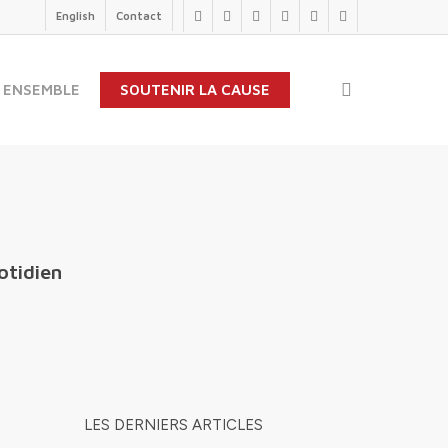
English
Contact
twitter
facebook
linkedin
youtube
instagram
flickr
search
 ENSEMBLE
SOUTENIR LA CAUSE
otidien
LES DERNIERS ARTICLES