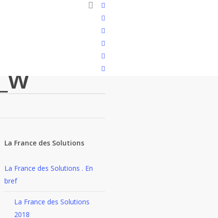
search
Soutenir la cause
twitter
facebook
linkedin
youtube
instagram
_w
flickr
La France des Solutions
La France des Solutions . En
bref
La France des Solutions
2018