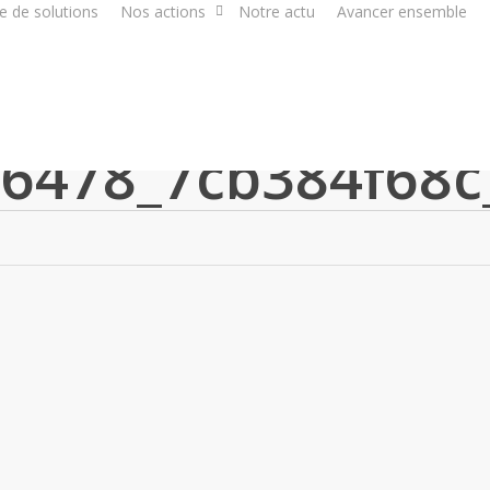
e de solutions
Nos actions
Notre actu
Avancer ensemble
6478_7cb384f68c