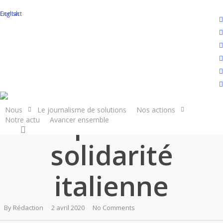
Skip
English
Contact
to
t
main
f
content
l
y
La France des Solutions - Tous solidaires
i
[Marcelle]
f
Nous
Le journalisme de solutions
Nos actions
S’inspirer de la
Notre actu
Avancer ensemble
Soutenir la cause
search
solidarité
italienne
By
Rédaction
2 avril 2020
No Comments