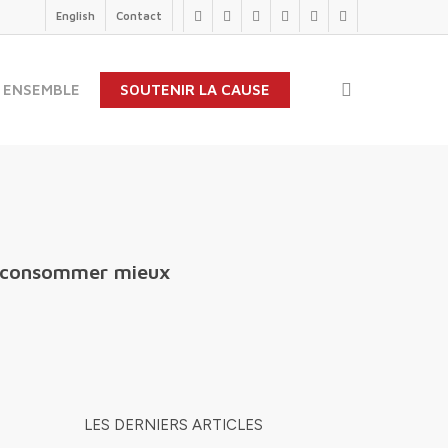
English
Contact
twitter
facebook
linkedin
youtube
instagram
flickr
search
 ENSEMBLE
SOUTENIR LA CAUSE
de consommer mieux
LES DERNIERS ARTICLES
e