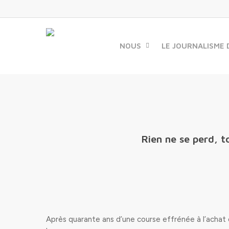
Skip
to
main
content
NOUS
LE JOURNALISME 
Rien ne se perd, 
Après quarante ans d’une course effrénée à l’achat 