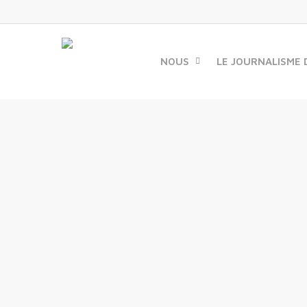
Skip
to
main
content
NOUS
LE JOURNALISME 