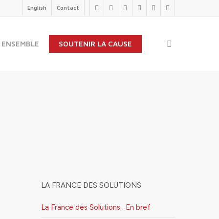
English
Contact
twitter
facebook
linkedin
youtube
instagram
flickr
search
 ENSEMBLE
SOUTENIR LA CAUSE
LA FRANCE DES SOLUTIONS
La France des Solutions . En bref