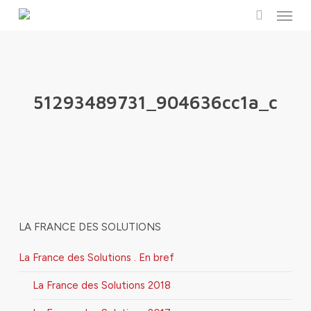
Menu
Skip
to
search
main
content
51293489731_904636cc1a_c
LA FRANCE DES SOLUTIONS
La France des Solutions . En bref
La France des Solutions 2018