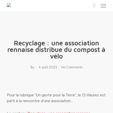
Menu
Skip
to
search
main
content
Recyclage : une association
rennaise distribue du compost à
vélo
By
4 août 2023
No Comments
Pour la rubrique “Un geste pour la Terre”, le 13 Heures est
parti à la rencontre d’une association…