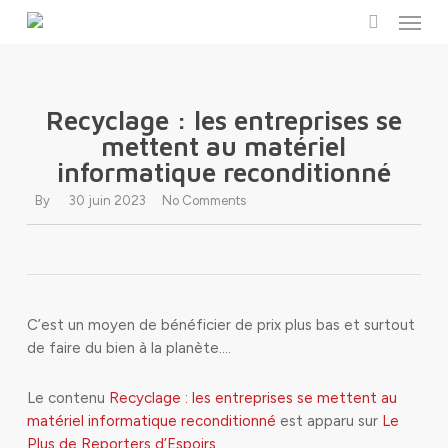
Menu
Skip
to
search
main
content
Recyclage : les entreprises se
mettent au matériel
informatique reconditionné
By
30 juin 2023
No Comments
C’est un moyen de bénéficier de prix plus bas et surtout
de faire du bien à la planète.…
Le contenu
Recyclage : les entreprises se mettent au
matériel informatique reconditionné
est apparu sur
Le
Plus de Reporters d’Espoirs
.