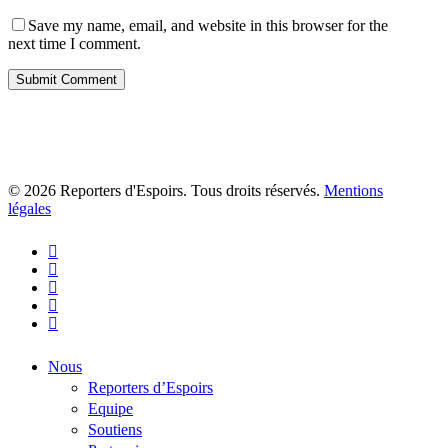
Save my name, email, and website in this browser for the
next time I comment.
© 2026 Reporters d'Espoirs. Tous droits réservés.
Mentions
légales
twitter
facebook
linkedin
youtube
flickr
Close
Nous
Menu
Reporters d’Espoirs
Equipe
Soutiens