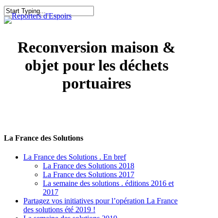
Skip
to
search
Menu
Close
main
Search
content
Reconversion maison &
objet pour les déchets
portuaires
La France des Solutions
La France des Solutions . En bref
La France des Solutions 2018
La France des Solutions 2017
La semaine des solutions . éditions 2016 et
2017
Partagez vos initiatives pour l’opération La France
des solutions été 2019 !