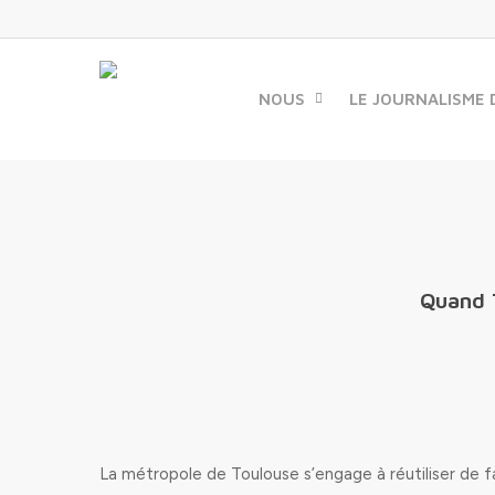
Skip
to
main
content
NOUS
LE JOURNALISME 
Quand T
La métropole de Toulouse s’engage à réutiliser de 