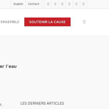
English
Contact
twitter
facebook
linkedin
youtube
instagram
flickr
search
 ENSEMBLE
SOUTENIR LA CAUSE
er l’eau
LES DERNIERS ARTICLES
me…