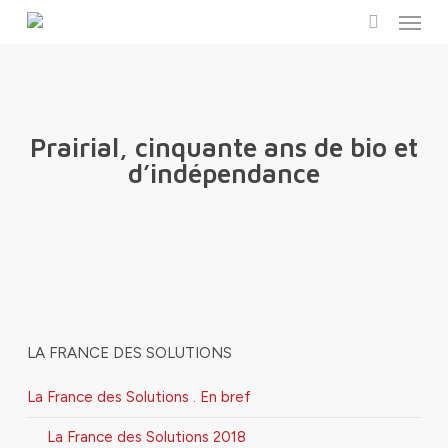
Menu
Skip
to
search
main
content
Prairial, cinquante ans de bio et
d’indépendance
LA FRANCE DES SOLUTIONS
La France des Solutions . En bref
La France des Solutions 2018