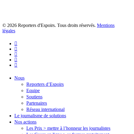
© 2026 Reporters d'Espoirs. Tous droits réservés.
Mentions
légales
twitter
facebook
linkedin
youtube
flickr
Close
Nous
Menu
Reporters d’Espoirs
Equipe
Soutiens
Partenaires
Réseau international
Le journalisme de solutions
Nos actions
Les Prix > mettre à l’honneur les journalistes