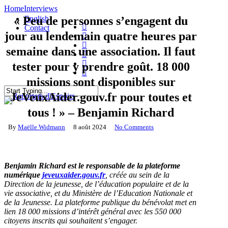
Skip
Home
Interviews
to
« Peu de personnes s’engagent du
English
main
twitter
Contact
jour au lendemain quatre heures par
content
facebook
linkedin
semaine dans une association. Il faut
youtube
search
Menu
instagram
tester pour y prendre goût. 18 000
flickr
missions sont disponibles sur
JeVeuxAider.gouv.fr pour toutes et
Close
Search
tous ! » – Benjamin Richard
By
Maëlle Widmann
8 août 2024
No Comments
Benjamin Richard est le responsable de la plateforme
numérique
jeveuxaider.gouv.fr
, créée au sein de la
Direction de la jeunesse, de l’éducation populaire et de la
vie associative, et du Ministère de l’Education Nationale et
de la Jeunesse. La plateforme publique du bénévolat met en
lien 18 000 missions d’intérêt général avec les 550 000
citoyens inscrits qui souhaitent s’engager.