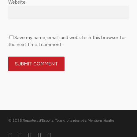
Website
Save my name, email, and website in this browser for
the next time I comment.
© 2026 Reporters d'Espoirs. Tous droits réservés.
Mentions légales
twitter
facebook
linkedin
youtube
flickr