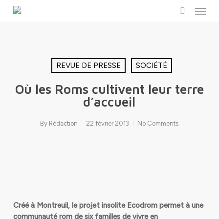
Menu
Skip
to
search
main
content
REVUE DE PRESSE
SOCIÉTÉ
Où les Roms cultivent leur terre
d’accueil
By
Rédaction
22 février 2013
No Comments
Créé à Montreuil, le projet insolite Ecodrom permet à une
communauté rom de six familles de vivre en