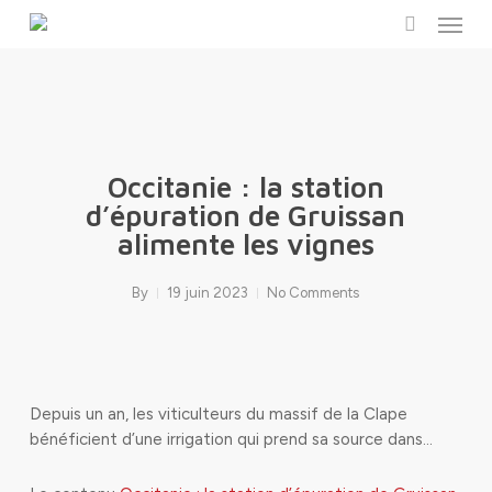
Menu
Skip
to
search
main
content
Occitanie : la station
d’épuration de Gruissan
alimente les vignes
By
19 juin 2023
No Comments
Depuis un an, les viticulteurs du massif de la Clape
bénéficient d’une irrigation qui prend sa source dans…